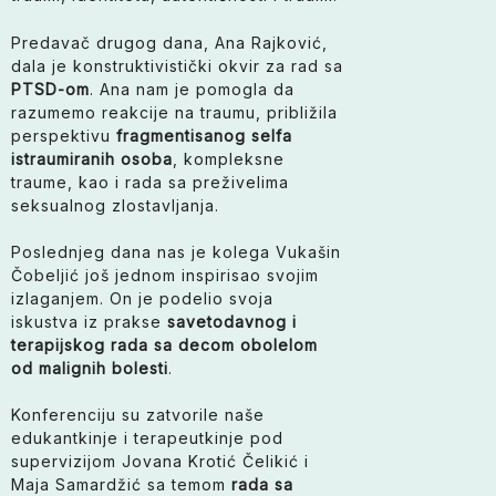
Predavač drugog dana, Ana Rajković,
dala je konstruktivistički okvir za rad sa
PTSD-om
. Ana nam je pomogla da
razumemo reakcije na traumu, približila
perspektivu
fragmentisanog selfa
istraumiranih osoba
, kompleksne
traume, kao i rada sa preživelima
seksualnog zlostavljanja.
Poslednjeg dana nas je kolega Vukašin
Čobeljić još jednom inspirisao svojim
izlaganjem. On je podelio svoja
iskustva iz prakse
savetodavnog i
terapijskog rada sa decom obolelom
od malignih bolesti
.
Konferenciju su zatvorile naše
edukantkinje i terapeutkinje pod
supervizijom Jovana Krotić Čelikić i
Maja Samardžić sa temom
rada sa