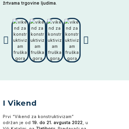
žrtvama trgovine ljudima
.
I Vikend
Prvi “Vikend za konstruktivizam”
održan je od
19. do 21. avgusta
2022
, u
Vili Katalini, na
Zlatiboru
. Predavači na