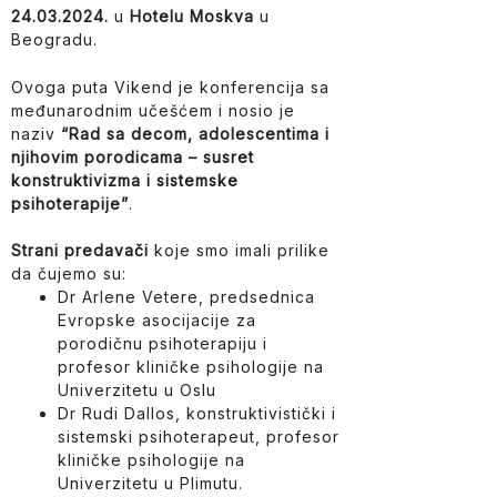
24.03.2024.
u
Hotelu Moskva
u
Beogradu.
Ovoga puta Vikend je konferencija sa
međunarodnim učešćem i nosio je
naziv
“Rad sa decom, adolescentima i
njihovim porodicama – susret
konstruktivizma i sistemske
psihoterapije”
.
Strani predavači
koje smo imali prilike
da čujemo su:
Dr Arlene Vetere, predsednica
Evropske asocijacije za
porodičnu psihoterapiju i
profesor kliničke psihologije na
Univerzitetu u Oslu
Dr Rudi Dallos, konstruktivistički i
sistemski psihoterapeut, profesor
kliničke psihologije na
Univerzitetu u Plimutu.