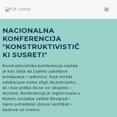
Skip
Mai
to
content
Men
NACIONALNA
KONFERENCIJA
"KONSTRUKTIVISTIČ
KI SUSRETI"
Konstruktivistička konferencija nastala
je kao želja da čujemo zanimljiva
predavanja i radionice, koje možda
edukacijom nismo stigli da pokrijemo,
ali i kao prilika da se svi okupimo i
družimo. Konferencija je registrovana u
Komori socijalne zaštite Beograd i
njeno pohađanje donosi sertifikat i
bodove za licencu.