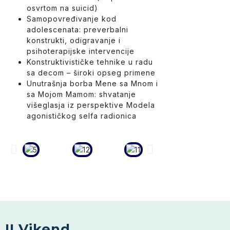
osvrtom na suicid)
Samopovređivanje kod
adolescenata
: preverbalni
konstrukti, odigravanje i
psihoterapijske intervencije
Konstruktivističke tehnike u radu
sa decom
– široki opseg primene
Unutrašnja borba Mene sa Mnom i
sa Mojom Mamom: shvatanje
višeglasja iz perspektive Modela
agonističkog selfa radionica
II Vikend