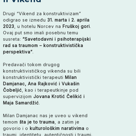
Drugi “Vikend za konstruktivizam”
odigrao se između
31. marta i 2. aprila
2023
, u hotelu Norcev na
Fruškoj gori
.
Ovaj put smo imali posebnu temu
susreta:
“Savetodavni i psihoterapijski
rad sa traumom – konstruktivistička
perspektiva”
.
Predavači tokom drugog
konstruktivističkog vikenda su bili
konstruktivistički terapeuti
Milan
Damjanac, Ana Rajković i Vukašin
Čobeljić
, kao i terapeutkinje pod
supervizijom
Jovana Krotić Čelikić i
Maja Samardžić
.
Milan Damjanac nas je uveo u vikend
temom
šta je to trauma
, a zatim je
govorio i o
kulturološkim narativima
o
traumi, identitetu, autentičnosti i traumi.