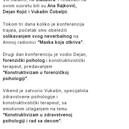
ovom susretu bili su
Ana Rajković,
Dejan Kojić i Vukašin Čobeljić
.
Tokom tri dana koliko je konferencija
trajala, početak smo obeležili
oslikavanjem svog neverbalnog
na
Aninoj radionici
“Maska koja otkriva”
.
Drugi dan konferenciju je vodio Dejan,
forenzički psiholog
i konstruktivistički
terapeut, predavanjem
“Konstruktivizam u forenzičkoj
psihologiji”
.
Vikend je zatvorio Vukašin, specijalista
zdravstvene psihologije i
konstruktivistički terapeut, sa
emotivnim izlaganjem na temu
“Konstruktivizam u zdravstvenoj
psihologiji i rad sa decom”
.