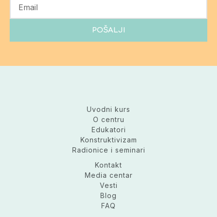
E
m
a
POŠALJI
i
l
Uvodni kurs
O centru
Edukatori
Konstruktivizam
Radionice i seminari
Kontakt
Media centar
Vesti
Blog
FAQ