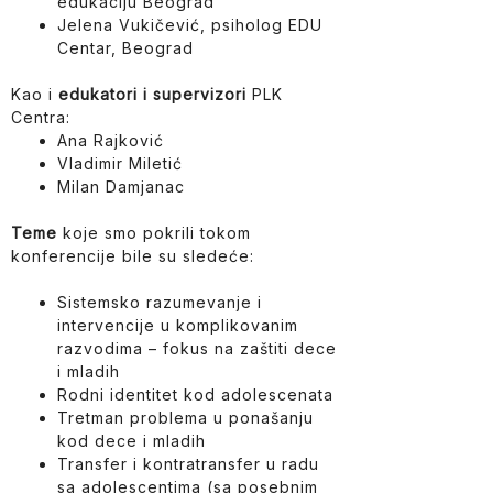
edukaciju Beograd
Jelena Vukičević, psiholog EDU
Centar, Beograd
Kao i
edukatori i supervizori
PLK
Centra:
Ana Rajković
Vladimir Miletić
Milan Damjanac
Teme
koje smo pokrili tokom
konferencije bile su sledeće:
Sistemsko razumevanje i
intervencije u komplikovanim
razvodima
– fokus na zaštiti dece
i mladih
Rodni identitet kod adolescenata
Tretman problema u ponašanju
kod dece i mladih
Transfer i kontratransfer u radu
sa adolescentima
(sa posebnim