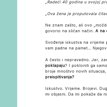
„Radeći 40 godina u svojoj pro
„Ova žena je proputovala čita
Ne znam zašto, ali ovo „možda“
govorio na sličan način.
A na 
Svođenje iskustva na vrijeme pro
vam padne na pamet… Njegova kv
A često i nepravedno. Jer, z
poklapaju
? I pokloniti ga samo
broje mnoštvo novih situacija, 
preispitivanja?
Iskustvo. Vrijeme. Brojevi. Dug
mi objasni. Da mi pokaže da n