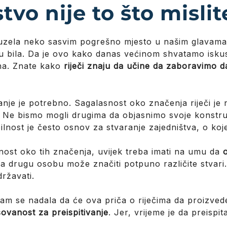
vo nije to što mislit
zauzela neko sasvim pogrešno mjesto u našim glavama. 
tu bila. Da je ovo kako danas većinom shvatamo iskus
na. Znate kako
riječi znaju da učine da zaboravimo d
isanje je potrebno. Sagalasnost oko značenja riječi 
. Ne bismo mogli drugima da objasnimo svoje konstru
lnost je često osnov za stvaranje zajedništva, o koje
nost oko tih značenja, uvijek treba imati na umu da
o
 za drugu osobu može značiti potpuno različite stvar
ržavati.
am se nadala da će ova priča o riječima da proizved
ovanost za preispitivanje
. Jer, vrijeme je da preisp