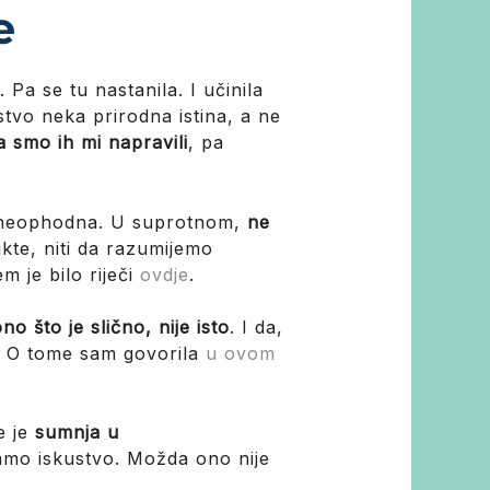
e
Pa se tu nastanila. I učinila
tvo neka prirodna istina, a ne
a smo ih mi napravili
, pa
je neophodna. U suprotnom,
ne
kte, niti da razumijemo
m je bilo riječi
ovdje
.
no što je slično, nije isto
. I da,
i. O tome sam govorila
u ovom
e je
sumnja u
itamo iskustvo. Možda ono nije