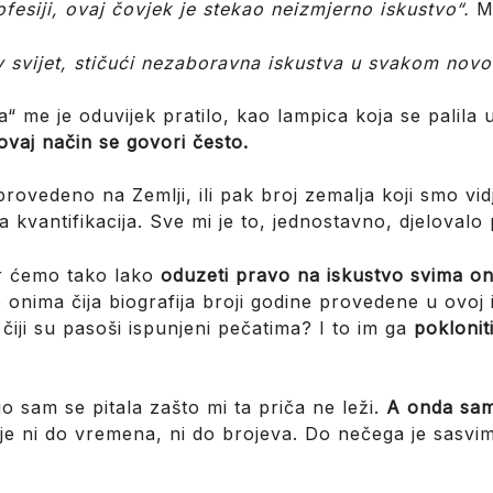
fesiji, ovaj čovjek je stekao neizmjerno iskustvo“.
M
v svijet, stičući nezaboravna iskustva u svakom nov
 me je oduvijek pratilo, kao lampica koja se palila 
ovaj način se govori često.
vedeno na Zemlji, ili pak broj zemalja koji smo vidjeli
antifikacija. Sve mi je to, jednostavno, djelovalo p
ar ćemo tako lako
oduzeti pravo na iskustvo svima on
 onima čija biografija broji godine provedene u ovoj il
čiji su pasoši ispunjeni pečatima? I to im ga
poklonit
o sam se pitala zašto mi ta priča ne leži.
A onda sam
ije ni do vremena, ni do brojeva. Do nečega je sasvi