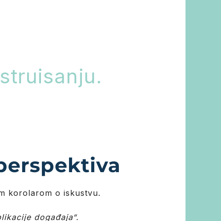
nstruisanju.
 perspektiva
vim korolarom o iskustvu.
likacije događaja“.