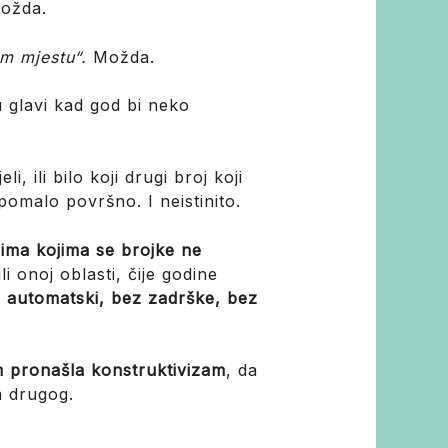
ožda.
om mjestu“.
Možda.
u glavi kad god bi neko
, ili bilo koji drugi broj koji
omalo površno. I neistinito.
ima kojima se brojke ne
i onoj oblasti, čije godine
i automatski, bez zadrške, bez
 pronašla konstruktivizam
, da
m drugog.