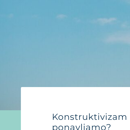
Konstruktivizam i
ponavljamo?