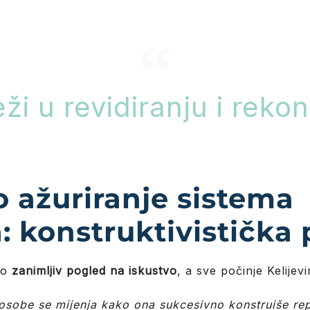
ži u revidiranju i reko
o ažuriranje sistema
: konstruktivistička
ko
zanimljiv pogled na iskustvo
, a sve počinje Kelije
osobe se mijenja kako ona sukcesivno konstruiše rep