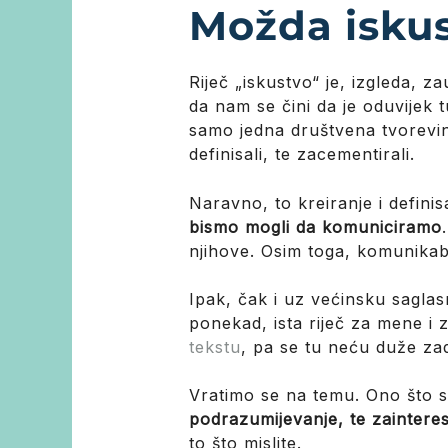
Možda iskust
Riječ „iskustvo“ je, izgleda, 
da nam se čini da je oduvijek 
samo jedna društvena tvorevi
definisali, te zacementirali.
Naravno, to kreiranje i defin
bismo mogli da komuniciramo
njihove. Osim toga, komunikabi
Ipak, čak i uz većinsku saglas
ponekad, ista riječ za mene i
tekstu
, pa se tu neću duže zad
Vratimo se na temu. Ono što s
podrazumijevanje, te zainteres
to što mislite.