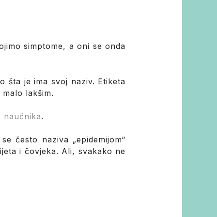
rojimo simptome, a oni se onda
o šta je ima svoj naziv. Etiketa
i malo lakšim.
a naučnika
.
o se često naziva „epidemijom“
jeta i čovjeka. Ali, svakako ne