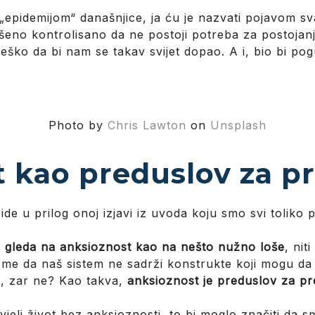
epidemijom“ današnjice, ja ću je nazvati pojavom sva
ršeno kontrolisano da ne postoji potreba za postoja
teško da bi nam se takav svijet dopao. A i, bio bi po
Photo by
Chris Lawton
on
Unsplash
t kao preduslov za 
ide u prilog onoj izjavi iz uvoda koju smo svi toliko 
e gleda na anksioznost kao na nešto nužno loše
, nit
tome da naš sistem ne sadrži konstrukte koji mogu da
ti, zar ne? Kao takva,
anksioznost je preduslov za p
li život bez anksioznosti, to bi moglo značiti da sm