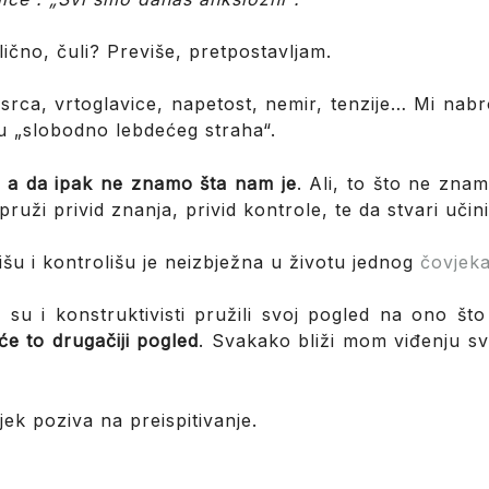
slično, čuli? Previše, pretpostavljam.
srca, vrtoglavice, napetost, nemir, tenzije… Mi nab
zu „slobodno lebdećeg straha“.
 a da ipak ne znamo šta nam je
. Ali, to što ne znam
ruži privid znanja, privid kontrole, te da stvari učin
išu i kontrolišu je neizbježna u životu jednog
čovjek
 su i konstruktivisti pružili svoj pogled na ono št
će to drugačiji pogled
. Svakako bliži mom viđenju svi
ek poziva na preispitivanje.