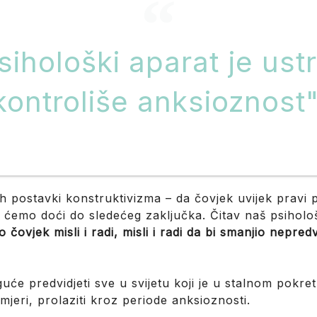
sihološki aparat je ust
kontroliše anksioznost"
h postavki konstruktivizma – da čovjek uvijek pravi 
 ćemo doći do sledećeg zaključka. Čitav naš psihološ
o čovjek misli i radi, misli i radi da bi smanjio nepredv
uće predvidjeti sve u svijetu koji je u stalnom pokret
mjeri, prolaziti kroz periode anksioznosti.