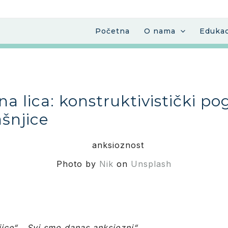
Početna
O nama
Edukac
na lica: konstruktivistički po
šnjice
Photo by
Nik
on
Unsplash
ice“. „Svi smo danas anksiozni“.