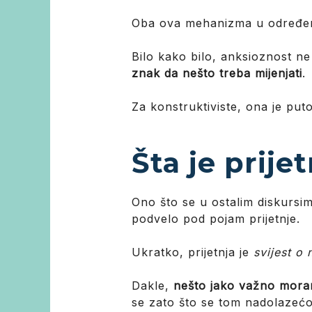
Oba ova mehanizma u određenim 
Bilo kako bilo, anksioznost n
znak da nešto treba mijenjati
.
Za konstruktiviste, ona je put
Šta je prije
Ono što se u ostalim diskursi
podvelo pod pojam prijetnje.
Ukratko, prijetnja je
svijest o
Dakle,
nešto jako važno mora
se zato što se tom nadolazećo