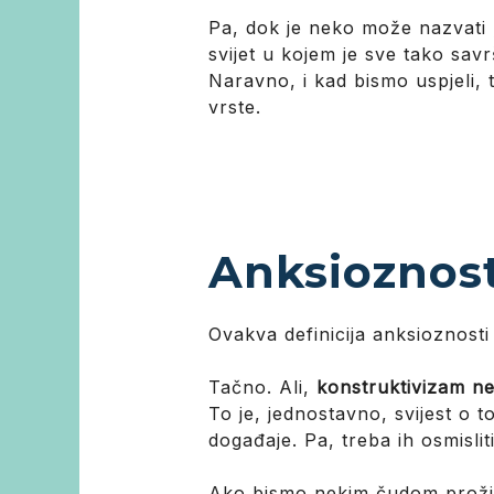
Pa, dok je neko može nazvati „
svijet u kojem je sve tako sav
Naravno, i kad bismo uspjeli, 
vrste.
Anksioznos
Ovakva definicija anksioznosti 
Tačno. Ali,
konstruktivizam n
To je, jednostavno, svijest o 
događaje. Pa, treba ih osmisli
Ako bismo nekim čudom proživje