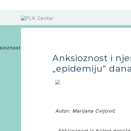
Skip
Post
to
navigation
content
Anksioznost i nje
„epidemiju“ dana
Autor: Marijana Cvijović
„Anksioznost je bolest današnj