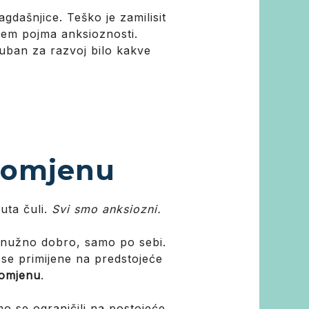
gdašnjice. Teško je zamilisit
njem pojma anksioznosti.
guban za razvoj bilo kakve
promjenu
puta čuli.
Svi smo anksiozni.
i nužno dobro, samo po sebi.
 se primijene na predstojeće
romjenu
.
o se ograničili na postojeće