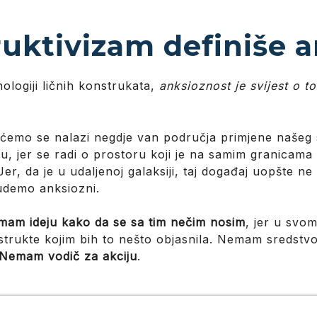
uktivizam definiše 
ologiji ličnih konstrukata,
anksioznost je svijest o 
emo se nalazi negdje van područja primjene našeg s
u, jer se radi o prostoru koji je na samim granicama
 Jer, da je u udaljenoj galaksiji, taj događaj uopšte ne
udemo anksiozni.
nemam ideju kako da se sa tim nečim nosim
, jer u svo
trukte kojim bih to nešto objasnila. Nemam sredstvo 
Nemam vodič za akciju
.