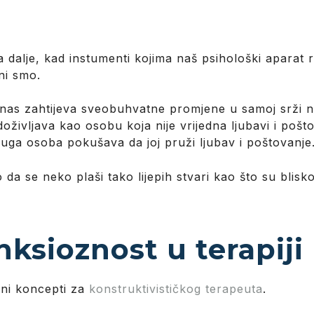
dalje, kad instumenti kojima naš psihološki aparat r
ni smo.
 nas zahtijeva sveobuhvatne promjene u samoj srži na
življava kao osobu koja nije vrijedna ljubavi i poštov
ruga osoba pokušava da joj pruži ljubav i poštovanje
 da se neko plaši tako lijepih stvari kao što su blisko
anksioznost u terapiji
ažni koncepti za
konstruktivističkog terapeuta
.