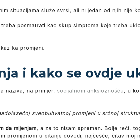
situacijama služe svrsi, ali ni jedan od njih nije k
e treba posmatrati kao skup simptoma koje treba uklo
okaz ka promjeni.
tnja i kako se ovdje u
ma naziva, na primjer,
socijalnom anksioznošću
, u ko
 nadolazećoj sveobuhvatnoj promjeni u sržnoj struktur
m da mijenjam
, a za to nisam spreman. Bolje reći, 
m promjenom u pitanje dovodi, najčešće, čitav moj id