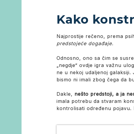
Kako konstr
Najprostije rečeno, prema psih
predstojeće događaje.
Odnosno, ono sa čim se susreć
„negdje“ ovdje igra važnu ulog
ne u nekoj udaljenoj galaksiji.
bismo ni imali zbog čega da b
Dakle,
nešto predstoji, a ja 
imala potrebu da stvaram kons
kontrolisati određenu pojavu.