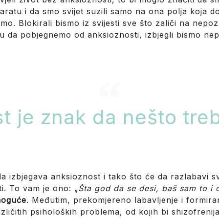
ratu i da smo svijet suzili samo na ona polja koja d
mo. Blokirali bismo iz svijesti sve što zaliči na nepo
u da pobjegnemo od anksioznosti, izbjegli bismo neprij
 je znak da nešto treb
 izbjegava anksioznost i tako što će da razlabavi sv
i. To vam je ono: „
Šta god da se desi, baš sam to i
 moguće
. Međutim, prekomjereno labavljenje i formiran
čitih psiholoških problema, od kojih bi shizofrenija b