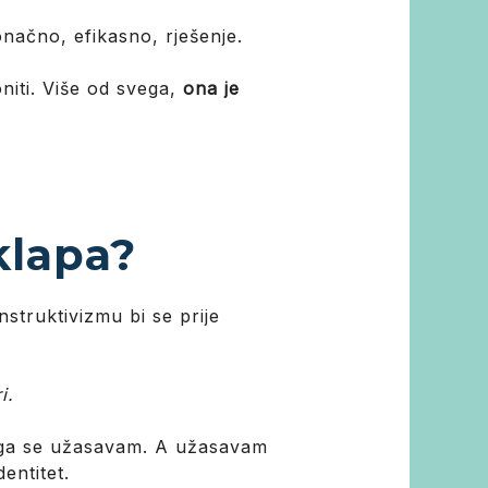
onačno, efikasno, rješenje.
niti. Više od svega,
ona je
klapa?
nstruktivizmu bi se prije
i.
toga se užasavam. A užasavam
entitet.