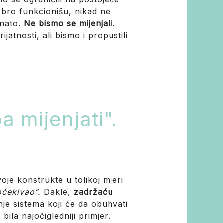
obro funkcionišu, nikad ne
znato.
Ne bismo se mijenjali.
atnosti, ali bismo i propustili
a mijenjati".
oje konstrukte u tolikoj mjeri
 očekivao“.
Dakle,
zadržaću
je sistema koji će da obuhvati
ila najočigledniji primjer.