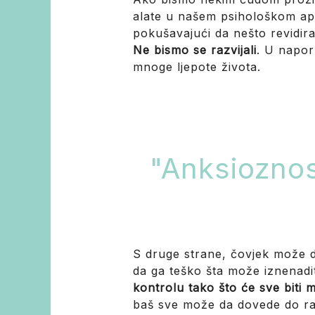
alate u našem psihološkom apa
pokušavajući da nešto revidira
Ne bismo se razvijali
. U napor
mnoge ljepote života.
"Anksioznost
S druge strane, čovjek može da
da ga teško šta može iznenadit
kontrolu tako što će sve biti
baš sve može da dovede do razli