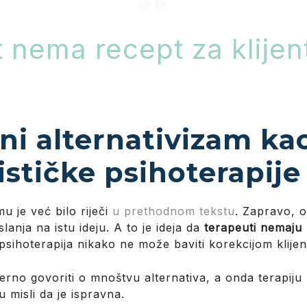
 nema recept za klijent
ni alternativizam ka
ističke psihoterapije
u je već bilo riječi
u prethodnom tekstu
. Zapravo, o
anja na istu ideju. A to je ideja da
terapeuti nemaju
psihoterapija nikako ne može baviti korekcijom klijent
jerno govoriti o mnoštvu alternativa, a onda terapiju
 misli da je ispravna.