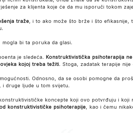
rješenje za klijenta koje će da mu isporuči tokom zaj
ješenja traže
, i to ako može što brže i što efikasnije,
u.
, mogla bi ta poruka da glasi.
poenta je sledeća.
Konstruktivistička psihoterapija n
ovjeka kojoj treba težiti
. Stoga, zadatak terapije nije 
u mogućnosti. Odnosno, da se osobi pomogne da proš
 i druge ljude u tom svijetu.
nstruktivističke koncepte koji ovo potvrđuju i koji
 konstruktivističke psihoterapije
, kao i čemu nika