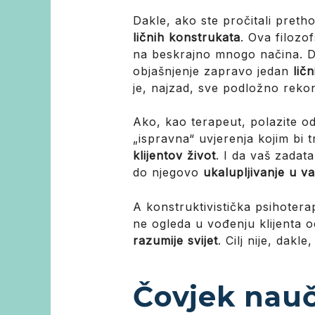
Dakle, ako ste pročitali preth
ličnih konstrukata
. Ova filozo
na beskrajno mnogo načina. Da
objašnjenje zapravo jedan
lič
je, najzad, sve podložno rekon
Ako, kao terapeut, polazite o
„ispravna“ uvjerenja kojim bi 
klijentov život
. I da vaš zadat
do njegovo
ukalupljivanje u v
A konstruktivistička psihotera
ne ogleda u vođenju klijenta 
razumije svijet
. Cilj nije, dakl
Čovjek naučn