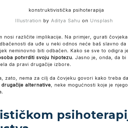
Illustration
by
Aditya Sahu
on
Unsplash
osi različite implikacije. Na primjer, gurati čovjeka
dbačenosti da uđe u neki odnos neće baš slavno da se
vjek neminovno biti odbačen. Kako se sve to odigra j
osoba potvrditi svoju hipotezu
. Jasno je, onda, da bi
ela da pravi drugačije izbore.
a, zato, nema za cilj da čovjeku govori kako treba da ž
drugačije alternative
, neke mogućnosti koje je njego
a.
ističkom psihoterap