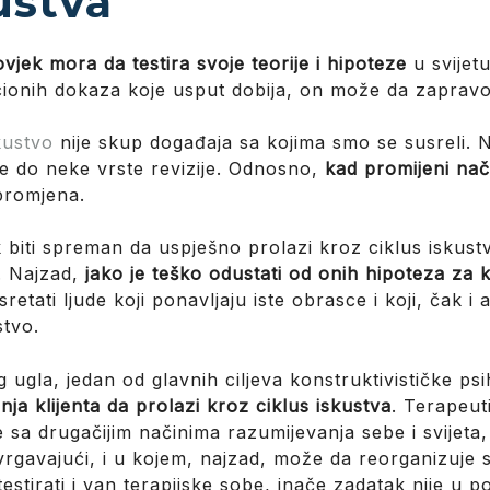
ustva
ovjek mora da testira svoje teorije i hipoteze
u svijet
acionih dokaza koje usput dobija, on može da zapravo
skustvo
nije skup događaja sa kojima smo se susreli. N
e do neke vrste revizije. Odnosno,
kad promijeni nač
 promjena.
 biti spreman da uspješno prolazi kroz ciklus iskustv
. Najzad,
jako je teško odustati od onih hipoteza za 
retati ljude koji ponavljaju iste obrasce i koji, čak 
stvo.
g ugla, jedan od glavnih ciljeva konstruktivističke ps
nja klijenta da prolazi kroz ciklus iskustva
. Terapeut
sa drugačijim načinima razumijevanja sebe i svijeta
povrgavajući, i u kojem, najzad, može da reorganizuje 
stirati i van terapijske sobe, inače zadatak nije u po