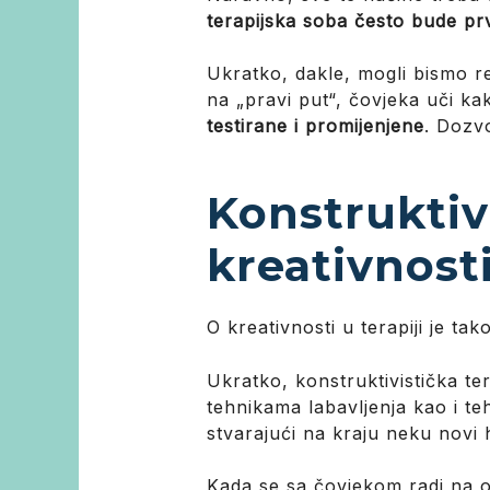
terapijska soba često bude prv
Ukratko, dakle, mogli bismo re
na „pravi put“, čovjeka uči ka
testirane i promijenjene
. Dozvo
Konstruktiv
kreativnost
O kreativnosti u terapiji je tak
Ukratko, konstruktivistička t
tehnikama labavljenja kao i te
stvarajući na kraju neku novi 
Kada se sa čovjekom radi na ov