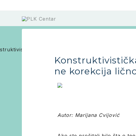
Skip
Post
to
navigation
content
Konstruktivističk
ne korekcija lično
Autor: Marijana Cvijović
Ako ste pročitali bilo šta o te