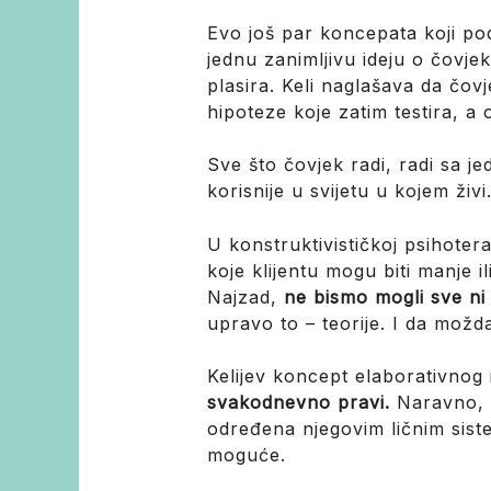
Evo još par koncepata koji pod
jednu zanimljivu ideju o čovj
plasira. Keli naglašava da čov
hipoteze koje zatim testira, a 
Sve što čovjek radi, radi sa j
korisnije u svijetu u kojem živi
U konstruktivističkoj psihoter
koje klijentu mogu biti manje 
Najzad,
ne bismo mogli sve n
upravo to – teorije. I da možda 
Kelijev koncept elaborativnog
svakodnevno pravi.
Naravno, 
određena njegovim ličnim sist
moguće.