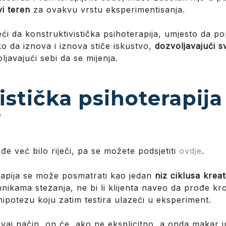
i teren
za ovakvu vrstu eksperimentisanja.
ći da konstruktivistička psihoterapija, umjesto da po
ko da iznova i iznova stiče iskustvo,
dozvoljavajući 
ljavajući sebi da se mijenja.
istička psihoterapija
i
ođe već bilo riječi, pa se možete podsjetiti
ovdje
.
erapija se može posmatrati kao jedan
niz ciklusa kreat
hnikama stezanja, ne bi li klijenta naveo da prođe k
hipotezu koju zatim testira ulazeći u eksperiment.
aj način, on će, ako ne eksplicitno, a onda makar im