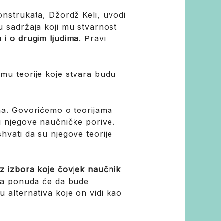
konstrukata, Džordž Keli, uvodi
 sadržaja koji mu stvarnost
tu i o drugim ljudima
. Pravi
 mu teorije koje stvara budu
ama. Govorićemo o teorijama
ti njegove naučničke porive.
hvati da su njegove teorije
niz izbora koje čovjek naučnik
 ta ponuda će da bude
 alternativa koje on vidi kao