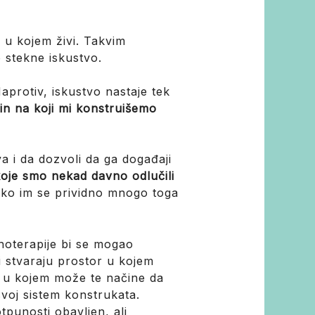
u u kojem živi. Takvim
 stekne iskustvo.
aprotiv, iskustvo nastaje tek
in na koji mi konstruišemo
a i da dozvoli da ga događaji
koje smo nekad davno odlučili
i ako im se prividno mnogo toga
ihoterapije bi se mogao
i stvaraju prostor u kojem
, u kojem može te načine da
svoj sistem konstrukata.
tpunosti obavljen, ali