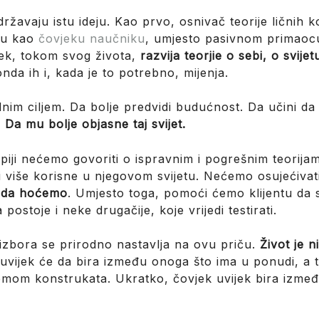
ržavaju istu ideju. Kao prvo, osnivač teorije ličnih 
eku kao
čovjeku naučniku
, umjesto pasivnom primaocu
jek, tokom svog života,
razvija teorjie o sebi, o svije
onda ih i, kada je to potrebno, mijenja.
ednim ciljem. Da bolje predvidi budućnost. Da učini da
.
Da mu bolje objasne taj svijet.
apiji nećemo govoriti o ispravnim i pogrešnim teorij
ili više korisne u njegovom svijetu. Nećemo osujećiva
i da hoćemo
. Umjesto toga, pomoći ćemo klijentu da s
postoje i neke drugačije, koje vrijedi testirati.
 izbora se prirodno nastavlja na ovu priču.
Život je 
uvijek će da bira između onoga što ima u ponudi, a
emom konstrukata. Ukratko, čovjek uvijek bira između