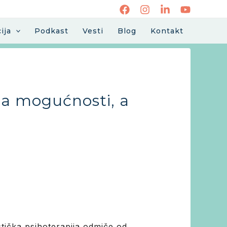
ija
Podkast
Vesti
Blog
Kontakt
ija mogućnosti, a
istička psihoterapija odmiče od