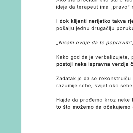
ideje da terapeut ima „pravo“ 
I
dok klijenti nerijetko takva r
pošalju jednu drugačiju poruk
„Nisam ovdje da te popravim“
Kako god da je verbalizujete, 
postoji neka ispravna verzija č
Zadatak je da se rekonstruiš
razumije sebe, svijet oko sebe,
Hajde da prođemo kroz neke ko
to što možemo da očekujemo od