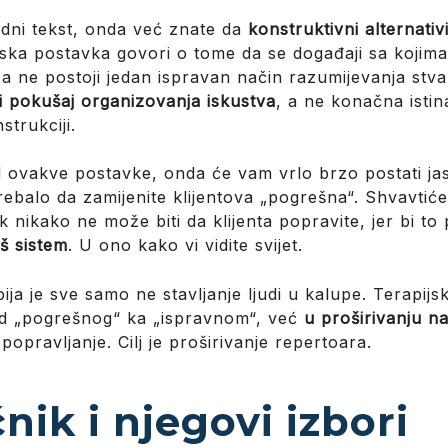
odni tekst, onda već znate da
konstruktivni alternativ
fska postavka govori o tome da se događaji sa koji
 ne postoji jedan ispravan način razumijevanja stva
ni pokušaj organizovanja iskustva
, a ne konačna istin
strukciji.
d ovakve postavke, onda će vam vrlo brzo postati ja
trebalo da zamijenite klijentova „pogrešna“. Shvavtić
ak nikako ne može biti da klijenta popravite, jer bi t
aš sistem
. U ono kako vi vidite svijet.
pija je sve samo ne stavljanje ljudi u kalupe. Terapij
od „pogrešnog“ ka „ispravnom“, već
u proširivanju n
e, popravljanje. Cilj je proširivanje repertoara.
ik i njegovi izbori