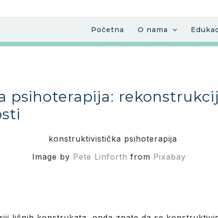
Početna
O nama
Edukac
a psihoterapija: rekonstrukc
sti
Image by
Pete Linforth
from
Pixabay
oriji ličnih konstrukata, onda znate da se konstruktiv