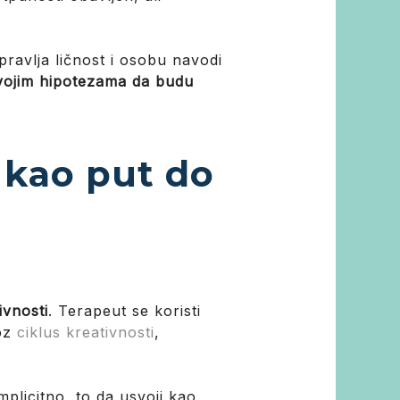
pravlja ličnost i osobu navodi
svojim hipotezama da budu
 kao put do
ivnosti
. Terapeut se koristi
roz
ciklus kreativnosti
,
plicitno, to da usvoji kao