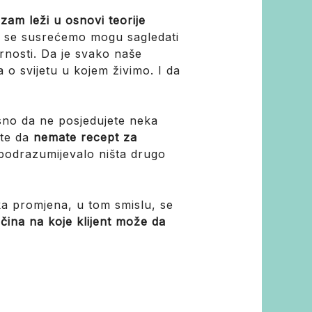
izam leži u osnovi teorije
ma se susrećemo mogu sagledati
rnosti. Da je svako naše
a o svijetu u kojem živimo. I da
sno da ne posjedujete neka
ete da
nemate recept za
o podrazumijevalo ništa drugo
ska promjena, u tom smislu, se
ačina na koje klijent može da