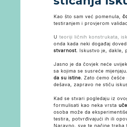
sticanja isk
Kao što sam već pomenula,
č
testiranjem i provjerom valid
U
teoriji ličnih konstrukata, i
onda kada neki događaj doved
stvarnost
. Iskustvo je, dakle,
Jasno je da čovjek neće uvijek
sa kojima se susreće mijenjaju
da su istine
. Zato ćemo češće s
dešava, zapravo ne stiču isku
Kad se stvari pogledaju iz ovo
formulisati kao neka vrsta
uče
osoba može da eksperimentiše 
testira, potvrđivajući ih ili o
Naravno, sve te načine treba te