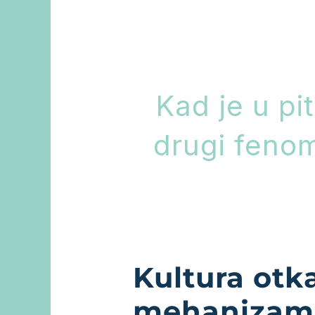
Kad je u pi
drugi fenome
Kultura otk
mehanizam 