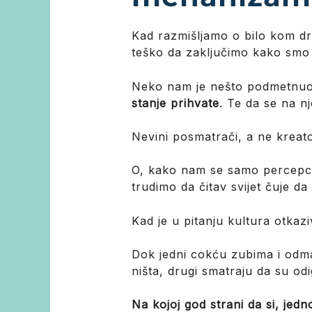
Kad razmišljamo o bilo kom d
teško da zaključimo kako smo 
Neko nam je nešto podmetnu
stanje prihvate
. Te da se na nj
Nevini posmatrači, a ne kreato
O, kako nam se samo percepcij
trudimo da čitav svijet čuje d
Kad je u pitanju kultura otkaz
Dok jedni cokću zubima i odma
ništa, drugi smatraju da su odi
Na kojoj god strani da si, jedn