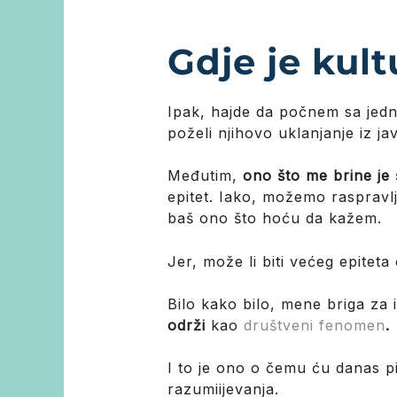
Gdje je kult
Ipak, hajde da počnem sa jedni
poželi njihovo uklanjanje iz ja
Međutim,
ono što me brine je 
epitet. Iako, možemo raspravlja
baš ono što hoću da kažem.
Jer, može li biti većeg epiteta
Bilo kako bilo, mene briga za 
održi
kao
društveni fenomen
.
I to je ono o čemu ću danas pi
razumiijevanja.