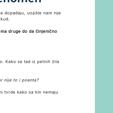
e dopadaju, uopšte nam nije
tkud.
ema druge do da činjenično
 Kako se tad iz petnih žila
r nije to i poenta?
i tvrde kako sa tim nemaju