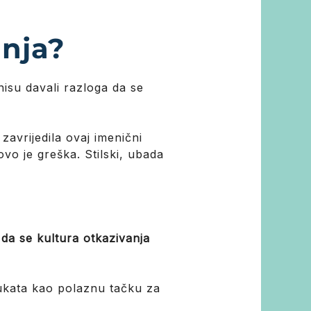
anja?
nisu davali razloga da se
 zavrijedila ovaj imenični
ovo je greška. Stilski, ubada
 da se kultura otkazivanja
trukata kao polaznu tačku za