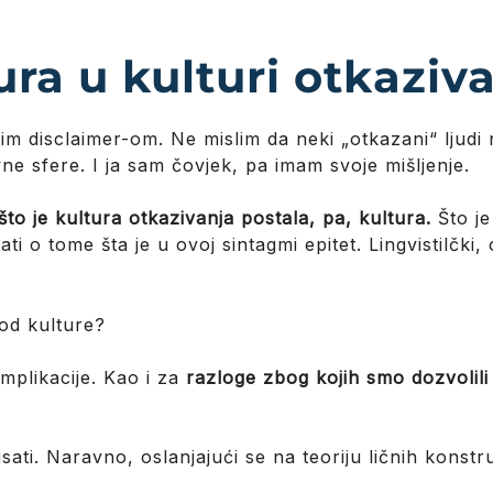
ura u kulturi otkaziv
m disclaimer-om. Ne mislim da neki „otkazani“ ljudi 
vne sfere. I ja sam čovjek, pa imam svoje mišljenje.
što je kultura otkazivanja postala, pa, kultura.
Što je
ti o tome šta je u ovoj sintagmi epitet. Lingvistilčki, 
 od kulture?
implikacije. Kao i za
razloge zbog kojih smo dozvolili
sati. Naravno, oslanjajući se na teoriju ličnih kons