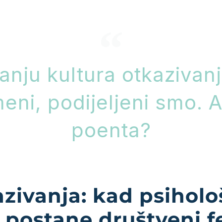
tanju kultura otkazivanj
ni, podijeljeni smo. A 
poenta?
azivanja: kad psiholo
postane društveni 