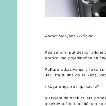
Autor: Marijana Cvijović
Kad se prvi put desilo, bilo j
prebrojimo pojedinačne slučaj
Kultura otkazivanja… Tako smo
Jer, šta tu ima da se kaže, ka
I koga briga za implikacije?
Vjerujem da naslućujete poneš
objektivnošću i političkom kor