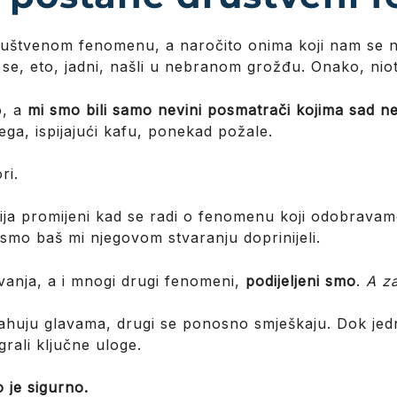
ruštvenom fenomenu, a naročito onima koji nam se n
se, eto, jadni, našli u nebranom grožđu. Onako, nio
o, a
mi smo bili samo nevini posmatrači kojima sad n
ega, ispijajući kafu, ponekad požale.
ri.
a promijeni kad se radi o fenomenu koji odobravamo.
a smo baš mi njegovom stvaranju doprinijeli.
ivanja, a i mnogi drugi fenomeni,
podijeljeni smo
.
A za
huju glavama, drugi se ponosno smješkaju. Dok jedn
grali ključne uloge.
o je sigurno.