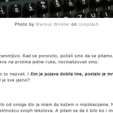
Photo by
Markus Winkler
on
Unsplash
e zanimljivo. Kad se ponovilo, počeli smo da se pitam
eve na prstima jedne ruke, normalizovali smo.
 to nazvali. I
čim je pojava dobila ime, postalo je m
d je sve jasno?
to od onoga što ja imam da kažem o implikacijama. 
ektnošću svojih tekstova. A pitam se da li bilo ko i m