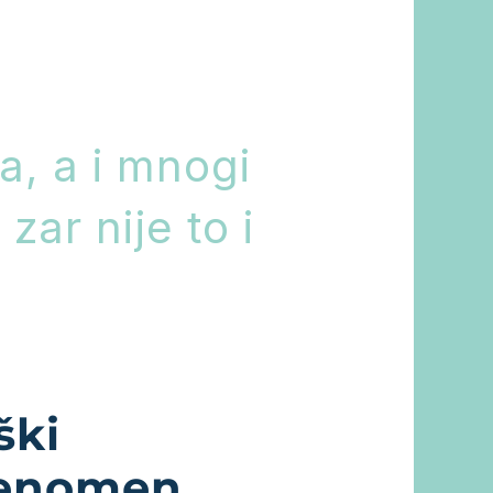
a, a i mnogi
zar nije to i
ški
fenomen